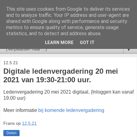
This site uses cookies from Google to deliver its services
V&VN Actueel
and to analyze traffic. Your IP address and user-agent are
shared with Google along with performance and security
metrics to ensure quality of service, generate usage
Nieuws voor leden van de V&VN Sociaal Psychiatrisch
statistics, and to detect and address abuse.
Verpleegkundigen.
LEARN MORE
GOT IT
▼
12.5.21
Digitale ledenvergadering 20 mei
2021 van 19:30-21:00 uur.
Ledenvergadering 20 mei 2021 digitaal, (Inloggen kan vanaf
19.00 uur)
Meer informatie
bij komende ledenvergadering
Frans
op
12.5.21
Delen