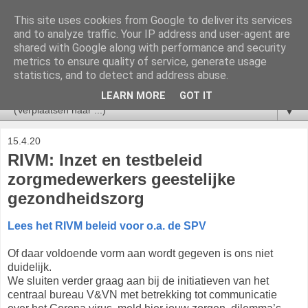
This site uses cookies from Google to deliver its services
V&VN Actueel
and to analyze traffic. Your IP address and user-agent are
shared with Google along with performance and security
metrics to ensure quality of service, generate usage
Nieuws voor leden van de V&VN Sociaal Psychiatrisch
statistics, and to detect and address abuse.
Verpleegkundigen.
LEARN MORE
GOT IT
▼
15.4.20
RIVM: Inzet en testbeleid
zorgmedewerkers geestelijke
gezondheidszorg
Lees het RIVM beleid voor o.a. de SPV
Of daar voldoende vorm aan wordt gegeven is ons niet
duidelijk.
We sluiten verder graag aan bij de initiatieven van het
centraal bureau V&VN met betrekking tot communicatie