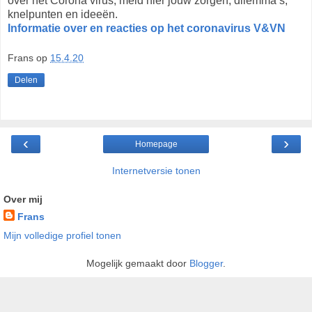
over het Corona virus, meld hier jouw zorgen, dilemma’s,
knelpunten en ideeën.
Informatie over en reacties op het coronavirus V&VN
Frans
op
15.4.20
Delen
‹
›
Homepage
Internetversie tonen
Over mij
Frans
Mijn volledige profiel tonen
Mogelijk gemaakt door
Blogger
.