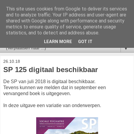
This site uses cookies from Google to deliver its services
V&VN Actueel
and to analyze traffic. Your IP address and user-agent are
shared with Google along with performance and security
metrics to ensure quality of service, generate usage
Nieuws voor leden van de V&VN Sociaal Psychiatrisch
statistics, and to detect and address abuse.
Verpleegkundigen.
LEARN MORE
GOT IT
▼
26.10.18
SP 125 digitaal beschikbaar
De SP van juli 2018 is digitaal beschikbaar.
Tevens kunnen we melden dat in september een
vervangend boek is uitgegeven.
In deze uitgave een variatie van onderwerpen.