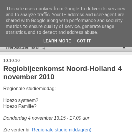
This site uses cookies from Google to deliver its services
V&VN Actueel
and to analyze traffic. Your IP address and user-agent are
shared with Google along with performance and security
metrics to ensure quality of service, generate usage
Nieuws voor leden van de V&VN Sociaal Psychiatrisch
statistics, and to detect and address abuse.
Verpleegkundigen.
LEARN MORE
GOT IT
▼
10.10.10
Regiobijeenkomst Noord-Holland 4
november 2010
Regionale studiemiddag:
Hoezo systeem?
Hoezo Familie?
Donderdag 4 november 13.15 - 17.00 uur
Zie verder bij
Regionale studiemiddag(en)
.