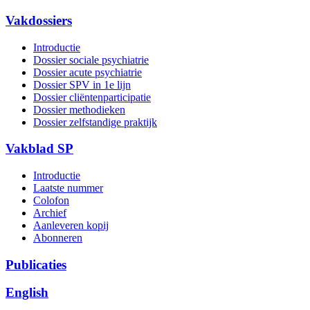
Vakdossiers
Introductie
Dossier sociale psychiatrie
Dossier acute psychiatrie
Dossier SPV in 1e lijn
Dossier cliëntenparticipatie
Dossier methodieken
Dossier zelfstandige praktijk
Vakblad SP
Introductie
Laatste nummer
Colofon
Archief
Aanleveren kopij
Abonneren
Publicaties
English