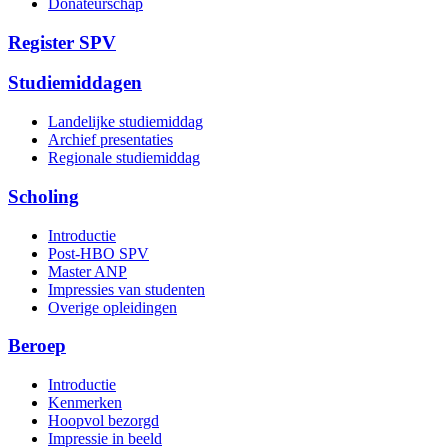
Donateurschap
Register SPV
Studiemiddagen
Landelijke studiemiddag
Archief presentaties
Regionale studiemiddag
Scholing
Introductie
Post-HBO SPV
Master ANP
Impressies van studenten
Overige opleidingen
Beroep
Introductie
Kenmerken
Hoopvol bezorgd
Impressie in beeld