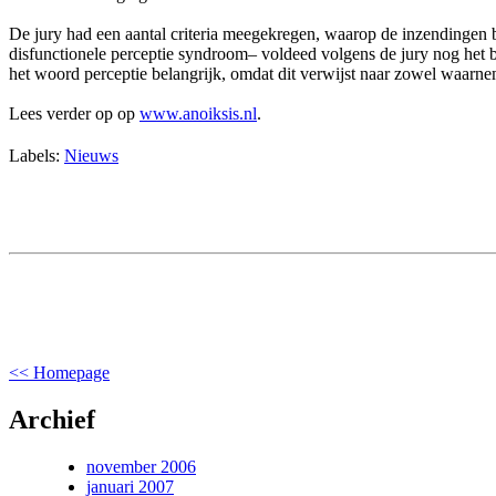
De jury had een aantal criteria meegekregen, waarop de inzendingen
disfunctionele perceptie syndroom– voldeed volgens de jury nog het be
het woord perceptie belangrijk, omdat dit verwijst naar zowel waarn
Lees verder op op
www.anoiksis.nl
.
Labels:
Nieuws
<< Homepage
Archief
november 2006
januari 2007