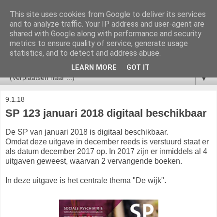
This site uses cookies from Google to deliver its services
V&VN Actueel
and to analyze traffic. Your IP address and user-agent are
shared with Google along with performance and security
metrics to ensure quality of service, generate usage
Nieuws voor leden van de V&VN Sociaal Psychiatrisch
statistics, and to detect and address abuse.
Verpleegkundigen.
LEARN MORE
GOT IT
▼
9.1.18
SP 123 januari 2018 digitaal beschikbaar
De SP van januari 2018 is digitaal beschikbaar.
Omdat d
eze uitga
ve in december reeds is verstuurd staat er
als datum december 2017 op. In 2017 zijn er inmiddels al 4
uitgaven geweest, waarvan 2 vervangende boeken.
In deze uitgave is het centrale thema "De wijk".