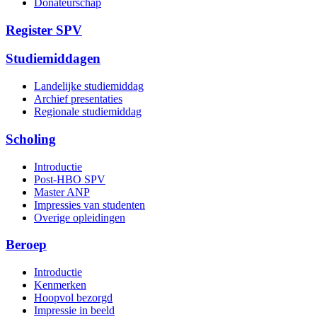
Donateurschap
Register SPV
Studiemiddagen
Landelijke studiemiddag
Archief presentaties
Regionale studiemiddag
Scholing
Introductie
Post-HBO SPV
Master ANP
Impressies van studenten
Overige opleidingen
Beroep
Introductie
Kenmerken
Hoopvol bezorgd
Impressie in beeld