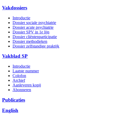
Vakdossiers
Introductie
Dossier sociale psychiatrie
Dossier acute psychiatrie
Dossier SPV in 1e lijn
Dossier cliëntenparticipatie
Dossier methodieken
Dossier zelfstandige praktijk
Vakblad SP
Introductie
Laatste nummer
Colofon
Archief
Aanleveren kopij
Abonneren
Publicaties
English