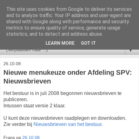
This site uses cookies from Google to deliver its services
V&VN Actueel
and to analyze traffic. Your IP address and user-agent are
shared with Google along with performance and security
metrics to ensure quality of service, generate usage
Nieuws voor leden van de V&VN Sociaal Psychiatrisch
statistics, and to detect and address abuse.
Verpleegkundigen.
LEARN MORE
GOT IT
▼
26.10.08
Nieuwe menukeuze onder Afdeling SPV:
Nieuwsbrieven
Het bestuur is in juli 2008 begonnen nieuwsbrieven te
publiceren.
Intussen staat versie 2 klaar.
U kunt deze nieuwsbrieven raadplegen en downloaden.
Zie verder bij
Nieuwsbrieven van het bestuur
.
Frans
op
26.10.08