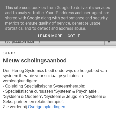
This site uses cookies from Google to deliver its services
V&VN Actueel
and to analyze traffic. Your IP address and user-agent are
shared with Google along with performance and security
metrics to ensure quality of service, generate usage
Nieuws voor leden van de V&VN Sociaal Psychiatrisch
statistics, and to detect and address abuse.
Verpleegkundigen.
LEARN MORE
GOT IT
▼
14.6.07
Nieuw scholingsaanbod
Den Hertog Systemics biedt onderwijs op het gebied van
systeem therapie voor sociaal-psychiatrisch
verpleegkundigen:
- Opleiding Specialistische Systeemtherapie;
- Specialistische cursussen ‘Systeem & Psychiatrie’,
‘Systeem & Ouderen’, ‘Systeem & Jeugd’ en ‘Systeem &
Seks: partner- en relatietherapie’.
Zie verder bij
Overige opleidingen
.